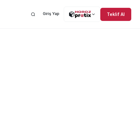
Giriş Yap
Teklif Al
Yardıma mı ihtiyacınız
al Sorumluluk
var? Yardım Merkezi
u Taşımacılığı
OREV
burada.
lu Taşımacılığı
iler
lu Taşımacılığı
Dağıtım
n Sorular
Sipariş Takibi
Yurtdışı