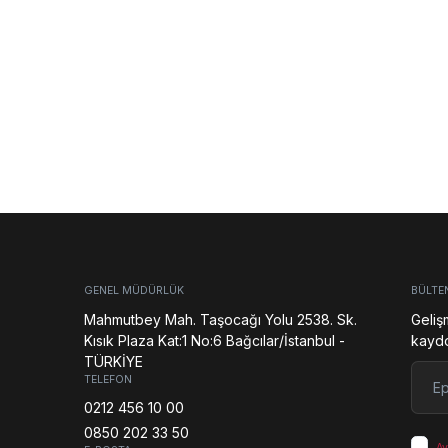
GENEL MÜDÜRLÜK
BÜLTE
Mahmutbey Mah. Taşocağı Yolu 2538. Sk.
Geliş
Kısık Plaza Kat:1 No:6 Bağcılar/İstanbul -
kaydol
TÜRKİYE
E-pos
TELEFON
0212 456 10 00
0850 202 33 50
Ay