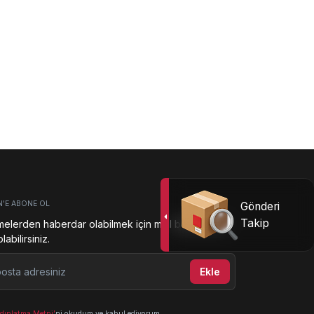
N'E ABONE OL
Gönderi
Takip
melerden haberdar olabilmek için mail bültenimize
abilirsiniz.
ta adresiniz
Ekle
dınlatma Metni'
ni okudum ve kabul ediyorum.