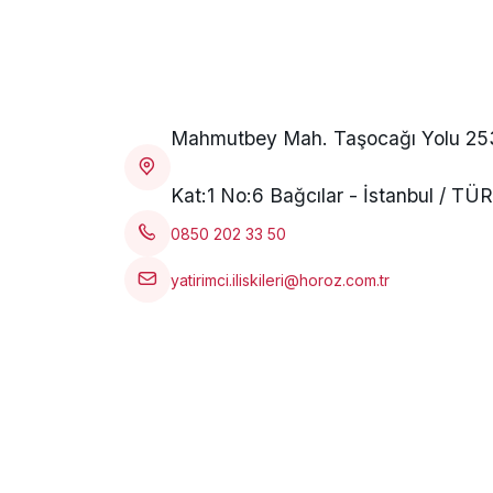
Mahmutbey Mah. Taşocağı Yolu 2538
Kat:1 No:6 Bağcılar - İstanbul / TÜ
0850 202 33 50
yatirimci.iliskileri@horoz.com.tr