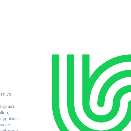
leri ve
liğimizi
lleri,
i uygulama
eyi ve
açlıyoruz.