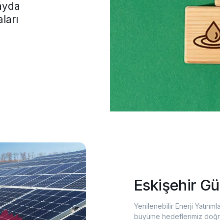
fayda
ları
Eskişehir Gü
Yenilenebilir Enerji Yatırı
büyüme hedeflerimiz doğrul