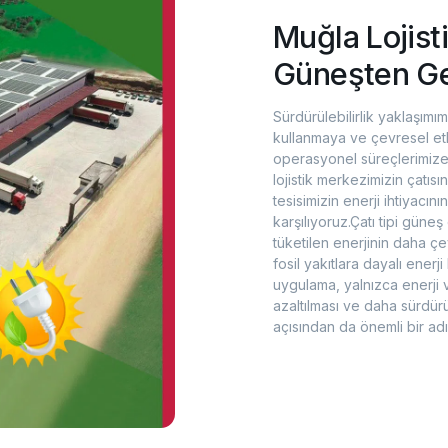
Muğla Lojis
Güneşten G
Sürdürülebilirlik yaklaşımı
kullanmaya ve çevresel etk
operasyonel süreçlerimiz
lojistik merkezimizin çatısı
tesisimizin enerji ihtiyacı
karşılıyoruz.Çatı tipi güneş
tüketilen enerjinin daha çe
fosil yakıtlara dayalı enerj
uygulama, yalnızca enerji v
azaltılması ve daha sürdürü
açısından da önemli bir adım