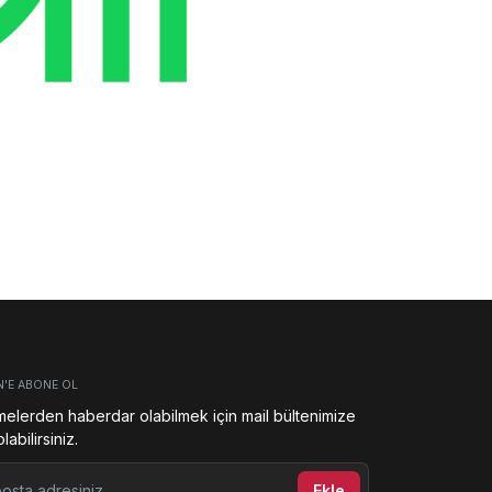
N'E ABONE OL
melerden haberdar olabilmek için mail bültenimize
abilirsiniz.
ta adresiniz
Ekle