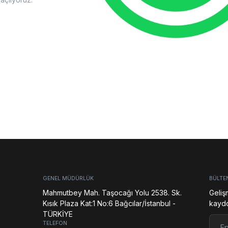
GENEL MÜDÜRLÜK
BÜLTE
Mahmutbey Mah. Taşocağı Yolu 2538. Sk.
Geliş
Kısık Plaza Kat:1 No:6 Bağcılar/İstanbul -
kaydol
TÜRKİYE
E-pos
TELEFON