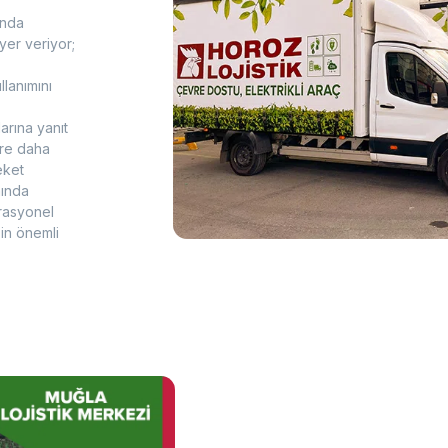
unda
yer veriyor;
lanımını
arına yanıt
ere daha
eket
mında
perasyonel
zin önemli