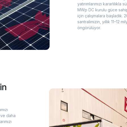
yatırımlarımızı kararlılıkl
MWp DC kurulu güce sahip l
için çalışmalara başladık.
santralimizin, yıllık 11–12 
öngörülüyor.
in
ımızı
an ve daha
arımızı