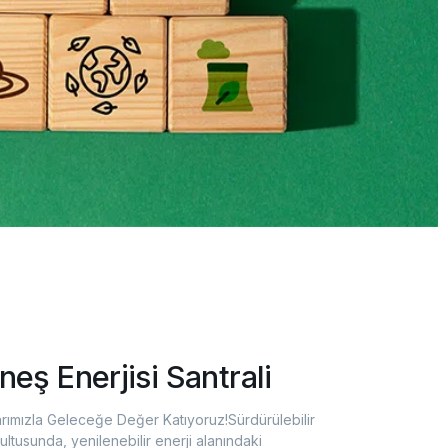
neş Enerjisi Santrali
mlarımızla Geleceğe Değer Katıyoruz!Sürdürülebilir
tusunda, yenilenebilir enerji alanındaki