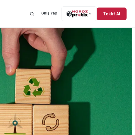
Giriş Yap
Teklif Al
Yardıma mı ihtiyacınız
al Sorumluluk
var? Yardım Merkezi
u Taşımacılığı
OREV
burada.
lu Taşımacılığı
iler
lu Taşımacılığı
Dağıtım
n Sorular
Sipariş Takibi
Yurtdışı