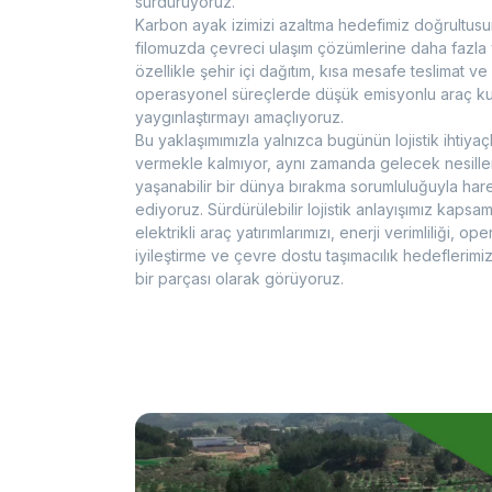
sürdürüyoruz.
Karbon ayak izimizi azaltma hedefimiz doğrultus
filomuzda çevreci ulaşım çözümlerine daha fazla 
özellikle şehir içi dağıtım, kısa mesafe teslimat ve
operasyonel süreçlerde düşük emisyonlu araç kul
yaygınlaştırmayı amaçlıyoruz.
Bu yaklaşımımızla yalnızca bugünün lojistik ihtiyaçl
vermekle kalmıyor, aynı zamanda gelecek nesill
yaşanabilir bir dünya bırakma sorumluluğuyla har
ediyoruz. Sürdürülebilir lojistik anlayışımız kapsa
elektrikli araç yatırımlarımızı, enerji verimliliği, o
iyileştirme ve çevre dostu taşımacılık hedeflerimi
bir parçası olarak görüyoruz.