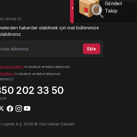
Gönderi
Takip
N'E ABONE OL
melerden haberdar olabilmek için mail bültenimize
abilirsiniz.
ta adresiniz
Ekle
dınlatma Metni'
ni okudum ve kabul ediyorum.
KKMetni'
ni okudum ve kabul ediyorum.
 MERKEZİ
50 202 33 50
EDİN
 Lojistik A.Ş. 2026 © Tüm Hakları Saklıdır.