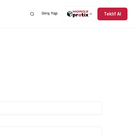
Giriş Yap
Teklif Al
Yardıma mı ihtiyacınız
al Sorumluluk
var? Yardım Merkezi
u Taşımacılığı
OREV
burada.
lu Taşımacılığı
iler
lu Taşımacılığı
Dağıtım
n Sorular
Sipariş Takibi
Yurtdışı