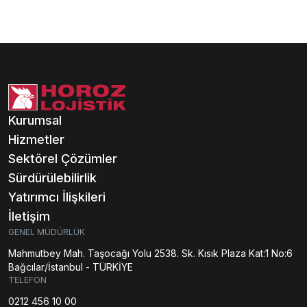
Kurumsal
Ürün Gönderimi +
Sipariş Takibi
Hizmetler
Montaj &
Sektörel Çözümler
Demontaj
Sürdürülebilirlik
Yatırımcı İlişkileri
Yardıma mı ihtiyacınız var?
İletişim
Yardım Merkezi burada.
GENEL MÜDÜRLÜK
Mahmutbey Mah. Taşocağı Yolu 2538. Sk. Kısık Plaza Kat:1 No:6
Bağcılar/İstanbul - TÜRKİYE
TELEFON
0212 456 10 00