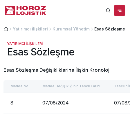
Yatırımcı İlişkileri
Kurumsal Yönetim
Esas Sözleşme
YATIRIMCI İLİŞKİLERİ
Gönderilerinizi güvenle taşıyoruz, yerinde montaj-
Esas Sözleşme
demontaj hizmeti sunuyoruz!
Detaylı Bilgi
Esas Sözleşme Değişikliklerine İlişkin Kronoloji
Madde No
Madde Değişikliğinin Tescil Tarihi
Tescilin İ
8
07/08/2024
07/08/
Sadece Ürün
Montaj &
Gönderimi
Demontaj