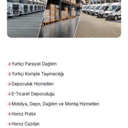
Ürün Gönderimi +
Sipariş Takibi
Montaj &
Yurtiçi Parsiyel Dağıtım
Demontaj
Yurtiçi Komple Taşımacılığı
Depoculuk Hizmetleri
Yardıma mı ihtiyacınız var?
Yardım Merkezi burada.
E-Ticaret Depoculuğu
Mobilya, Depo, Dağıtım ve Montaj Hizmetleri
Horoz Pratix
Horoz Cüzdan