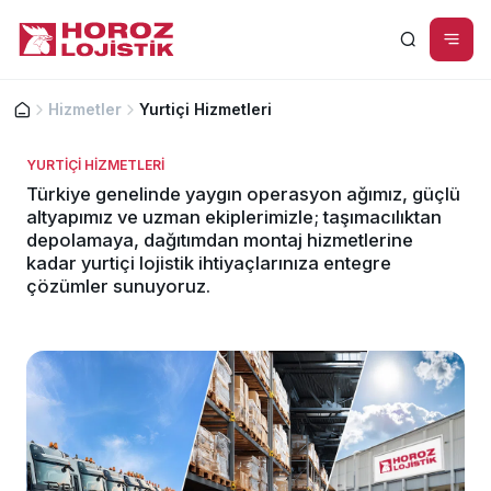
Hizmetler
Yurtiçi Hizmetleri
YURTİÇİ HİZMETLERİ
Gönderilerinizi güvenle taşıyoruz, yerinde montaj-
Türkiye genelinde yaygın operasyon ağımız, güçlü
demontaj hizmeti sunuyoruz!
altyapımız ve uzman ekiplerimizle; taşımacılıktan
depolamaya, dağıtımdan montaj hizmetlerine
Detaylı Bilgi
kadar yurtiçi lojistik ihtiyaçlarınıza entegre
çözümler sunuyoruz.
Sadece Ürün
Montaj &
Gönderimi
Demontaj