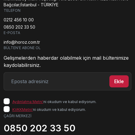
Bağcılar/İstanbul - TÜRKİYE
TELEFON
0212 456 10 00
0850 202 33 50
E-POSTA
info@horoz.com.tr
BÜLTEN'E ABONE OL
Gelişmelerden haberdar olabilmek için mail bültenimize
kaydolabilirsiniz.
E-posta adresiniz
Ekle
Aydınlatma Metni'
ni okudum ve kabul ediyorum.
KVKKMetni'
ni okudum ve kabul ediyorum.
ÇAĞRI MERKEZİ
0850 202 33 50